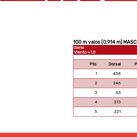
100 m valos (0,914 m) MASC.
Serie
Viento:+1.0
Pto.
Dorsal
P
1
438
2
246
3
63
4
373
5
221