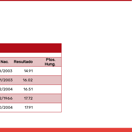
Ptos.
 Nac.
Resultado
Hung.
8/2003
14.91
1/2003
16.02
2/2004
16.51
2/1966
17.72
0/2004
17.91