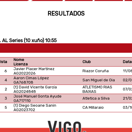
RESULTADOS
 AL Series (10 xuño) 10:55
Nome
ista
Club
Data
Licenza
Javier Placer Martínez
6
Riazor Coruña
11/0
AG2022026
Aaron Cimas López
4
San Miguel de Oia
02/0
GA768708
(t) David Vicente García
ATLETISMO RIAS
2
07/0
AG2024848
BAIXAS
José Manuel Gonta Ayude
3
Atletica a Silva
21/0
GA717110
(t) Diego Seoane Sanin
5
CA Millaraio
03/1
AG2023702