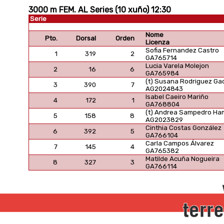
3000 m FEM. AL Series (10 xuño) 12:30
Serie
Nome
Pto.
Dorsal
Orden
Licenza
Sofia Fernandez Castro
1
319
2
GA765714
Lucia Varela Molejon
2
16
6
GA765984
(t) Susana Rodriguez Ga
3
390
7
AG2024843
Isabel Caeiro Mariño
4
172
1
GA768804
(t) Andrea Sampedro Ham
5
158
8
AG2023829
Cinthia Costas González
6
392
5
GA766104
Carla Campos Álvarez
7
145
4
GA765382
Matilde Acuña Nogueira
8
327
3
GA766114