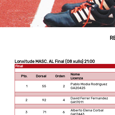
R
Lonxitude MASC. AL Final (08 xullo) 21:00
Final
Nome
Pto.
Dorsal
Orden
Licenza
Pablo Modia Rodriguez
1
55
2
GA20425
David Ferrer Fernandez
2
92
4
GA17011
Alberto Elena Corbal
3
71
6
GA17443