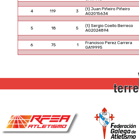
(t) Juan Piñeiro Piñeiro
4
119
3
AG2015634
(t) Sergio Coello Berreco
5
18
5
AG2024894
Francisco Perez Carrera
6
75
1
GA19995