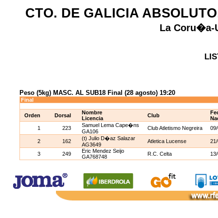
CTO. DE GALICIA ABSOLUTO,
La Coru�a-U
LIS
Peso (5kg) MASC. AL SUB18 Final (28 agosto) 19:20
Final
Nombre
Fe
Orden
Dorsal
Club
Licencia
Na
Samuel Lema Cape�ns
1
223
Club Atletismo Negreira
09
GA106
(t) Julio D�az Salazar
2
162
Atletica Lucense
21
AG3649
Eric Mendez Seijo
3
249
R.C. Celta
13
GA768748