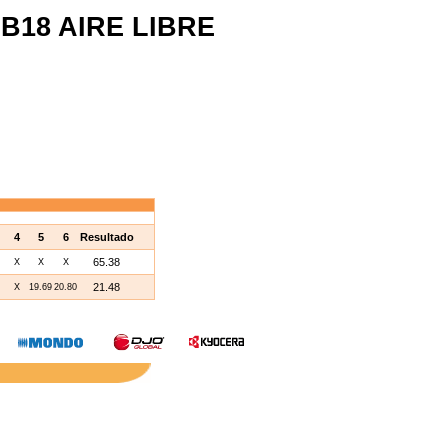
B18 AIRE LIBRE
4
5
6
Resultado
65.38
X
X
X
21.48
X
19.69
20.80