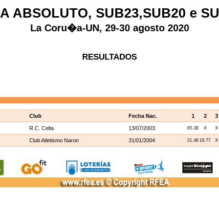
IA ABSOLUTO, SUB23,SUB20 e SU
La Coru�a-UN, 29-30 agosto 2020
RESULTADOS
Club
Fecha Nac.
1
2
3
R.C. Celta
13/07/2003
65.38
X
X
Club Atletismo Naron
31/01/2004
21.48
19.77
X