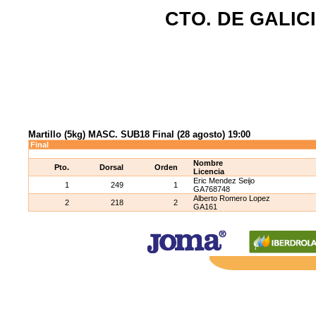
CTO. DE GALIC
Martillo (5kg) MASC. SUB18 Final (28 agosto) 19:00
Final
Nombre
Pto.
Dorsal
Orden
Licencia
Eric Mendez Seijo
1
249
1
GA768748
Alberto Romero Lopez
2
218
2
GA161