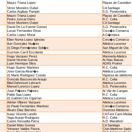
Mauro Triana Lopez
Playas de Castellon
Victor Mosteiro Oubel
CA Santiago
Carlos Argibay Pampin
S.G. Pontevedra
Mauro Triana Lopez
Playas de Castellon
Pedro Juncal Otero
R.C. Celta
Victor Mosteiro Oubel
CA Santiago
David De La Fuente Gomez
S.G. Pontevedra
Lucas Fernandez Eiroa
Coru�a Comarca
Carlos Lopez Moral
A G�ndara
Elian Numa Lopez Iglesias
Coru�a Comarca
Iker Gonzalez Nu�ez
Atletica Lucense
(t) Diego Fern�ndez Soli�o
San Miguel de Oia
Guzman Carril Escolante
Atletica Lucense
Hugo Vazquez Perez
Marineda Atletico
David Vicente Garcia
At Rias Baixas
Luan Henrique Silva
ADAS Proinor
Hugo Suarez Martinez
R.C. Celta
Jose Garcia Alvari�o
Atletica Lucense
(t) Mario Rodriguez Costas
Viguesa de atletismo
Gonzalo Basconcelo Araujo
R.C. Celta
Bilal Dahmouni Lahrach
Atletica Lucense
Manuel Lorenzo Lopez
S.G. Pontevedra
Juan Pi�eiro Pi�eiro
At Vila de Cangas
Pablo Saa Lopez
R.C. Celta
(t) Gabriel Ces Cigarran
Atletica Lucense
Adrian Villares Vazquez
Atletica Lucense
(t) Paulo Fernandez Martinez
Coru�a Comarca
Alvaro Diaz Barreiro
Ourense Atletismo
Isaac Vicente Landin
CA Fent Cami Mislat
Yago Araujo Rodriguez
R.C. Celta
Carlos Revuelta Parra
A.D. Marathon
Daniel Mato Gomez
CA Santiago
Yohanes Valdes Pazos
Club Atletismo Sada