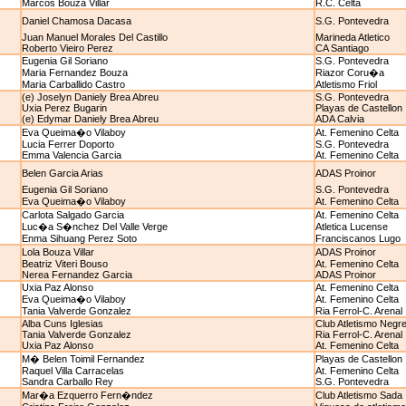
Marcos Bouza Villar
R.C. Celta
Daniel Chamosa Dacasa
S.G. Pontevedra
Juan Manuel Morales Del Castillo
Marineda Atletico
Roberto Vieiro Perez
CA Santiago
Eugenia Gil Soriano
S.G. Pontevedra
Maria Fernandez Bouza
Riazor Coru�a
Maria Carballido Castro
Atletismo Friol
(e) Joselyn Daniely Brea Abreu
S.G. Pontevedra
Uxia Perez Bugarin
Playas de Castellon
(e) Edymar Daniely Brea Abreu
ADA Calvia
Eva Queima�o Vilaboy
At. Femenino Celta
Lucia Ferrer Doporto
S.G. Pontevedra
Emma Valencia Garcia
At. Femenino Celta
Belen Garcia Arias
ADAS Proinor
Eugenia Gil Soriano
S.G. Pontevedra
Eva Queima�o Vilaboy
At. Femenino Celta
Carlota Salgado Garcia
At. Femenino Celta
Luc�a S�nchez Del Valle Verge
Atletica Lucense
Enma Sihuang Perez Soto
Franciscanos Lugo
Lola Bouza Villar
ADAS Proinor
Beatriz Viteri Bouso
At. Femenino Celta
Nerea Fernandez Garcia
ADAS Proinor
Uxia Paz Alonso
At. Femenino Celta
Eva Queima�o Vilaboy
At. Femenino Celta
Tania Valverde Gonzalez
Ria Ferrol-C. Arenal
Alba Cuns Iglesias
Club Atletismo Negre
Tania Valverde Gonzalez
Ria Ferrol-C. Arenal
Uxia Paz Alonso
At. Femenino Celta
M� Belen Toimil Fernandez
Playas de Castellon
Raquel Villa Carracelas
At. Femenino Celta
Sandra Carballo Rey
S.G. Pontevedra
Mar�a Ezquerro Fern�ndez
Club Atletismo Sada