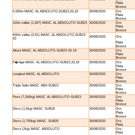
Plata
Bronce
5.000m MASC. AL ABSOLUTO,SUB23,20,18
30/08/2020
Oro
Plata
Bronce
110m vallas (1,067) MASC. AL ABSOLUTO-SUB23
30/08/2020
Oro
Plata
Bronce
400m vallas (0,91) MASC. AL ABSOLUTO,SUB23-
30/08/2020
Oro
20
Plata
Bronce
Altura MASC. AL ABSOLUTO-SUB23-20-18
30/08/2020
Oro
Plata
Bronce
P�rtiga MASC. AL ABSOLUTO-SUB23.20,18
30/08/2020
Oro
Plata
Bronce
Longitud MASC. AL ABSOLUTO
30/08/2020
Oro
Plata
Bronce
Triple Salto MASC. ABS-SUB23
30/08/2020
Oro
Plata
Bronce
Peso (7,260kg) MASC. AL ABSOLUTO-SUB23
30/08/2020
Oro
Plata
Bronce
Disco (1,5kg) MASC. SUB18
30/08/2020
Oro
Plata
Bronce
Disco (1,750kg) MASC. SUB20
30/08/2020
Oro
Plata
Disco (2kg) MASC. ABSOLUTO
30/08/2020
Oro
Plata