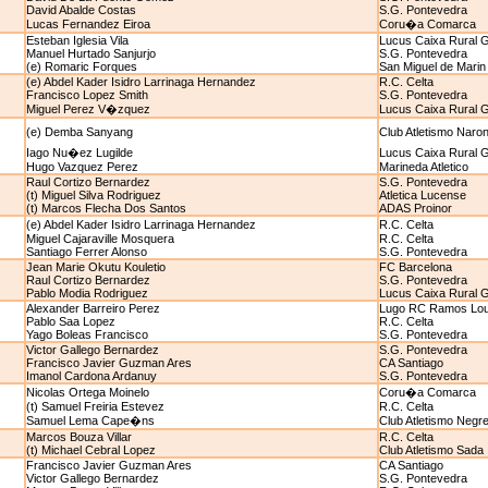
David Abalde Costas
S.G. Pontevedra
Lucas Fernandez Eiroa
Coru�a Comarca
Esteban Iglesia Vila
Lucus Caixa Rural 
Manuel Hurtado Sanjurjo
S.G. Pontevedra
(e) Romaric Forques
San Miguel de Marin
(e) Abdel Kader Isidro Larrinaga Hernandez
R.C. Celta
Francisco Lopez Smith
S.G. Pontevedra
Miguel Perez V�zquez
Lucus Caixa Rural 
(e) Demba Sanyang
Club Atletismo Naro
Iago Nu�ez Lugilde
Lucus Caixa Rural 
Hugo Vazquez Perez
Marineda Atletico
Raul Cortizo Bernardez
S.G. Pontevedra
(t) Miguel Silva Rodriguez
Atletica Lucense
(t) Marcos Flecha Dos Santos
ADAS Proinor
(e) Abdel Kader Isidro Larrinaga Hernandez
R.C. Celta
Miguel Cajaraville Mosquera
R.C. Celta
Santiago Ferrer Alonso
S.G. Pontevedra
Jean Marie Okutu Kouletio
FC Barcelona
Raul Cortizo Bernardez
S.G. Pontevedra
Pablo Modia Rodriguez
Lucus Caixa Rural 
Alexander Barreiro Perez
Lugo RC Ramos Lo
Pablo Saa Lopez
R.C. Celta
Yago Boleas Francisco
S.G. Pontevedra
Victor Gallego Bernardez
S.G. Pontevedra
Francisco Javier Guzman Ares
CA Santiago
Imanol Cardona Ardanuy
S.G. Pontevedra
Nicolas Ortega Moinelo
Coru�a Comarca
(t) Samuel Freiria Estevez
R.C. Celta
Samuel Lema Cape�ns
Club Atletismo Negre
Marcos Bouza Villar
R.C. Celta
(t) Michael Cebral Lopez
Club Atletismo Sada
Francisco Javier Guzman Ares
CA Santiago
Victor Gallego Bernardez
S.G. Pontevedra