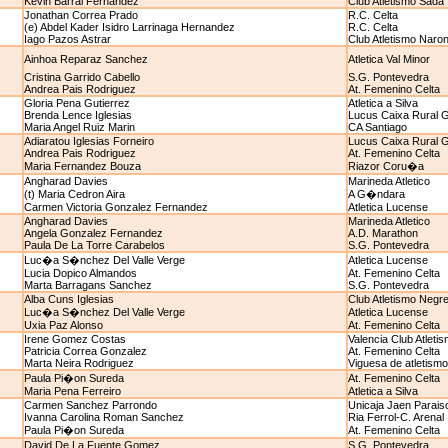
Kevin Barral Fernandez
Club Atletismo Sada
Jonathan Correa Prado
R.C. Celta
(e) Abdel Kader Isidro Larrinaga Hernandez
R.C. Celta
Iago Pazos Astrar
Club Atletismo Naro
Ainhoa Reparaz Sanchez
Atletica Val Minor
Cristina Garrido Cabello
S.G. Pontevedra
Andrea Pais Rodriguez
At. Femenino Celta
Gloria Pena Gutierrez
Atletica a Silva
Brenda Lence Iglesias
Lucus Caixa Rural 
Maria Angel Ruiz Marin
CA Santiago
Adiaratou Iglesias Forneiro
Lucus Caixa Rural 
Andrea Pais Rodriguez
At. Femenino Celta
Maria Fernandez Bouza
Riazor Coru�a
Angharad Davies
Marineda Atletico
(t) Maria Cedron Aira
A G�ndara
Carmen Victoria Gonzalez Fernandez
Atletica Lucense
Angharad Davies
Marineda Atletico
Angela Gonzalez Fernandez
A.D. Marathon
Paula De La Torre Carabelos
S.G. Pontevedra
Luc�a S�nchez Del Valle Verge
Atletica Lucense
Lucia Dopico Almandos
At. Femenino Celta
Marta Barragans Sanchez
S.G. Pontevedra
Alba Cuns Iglesias
Club Atletismo Negre
Luc�a S�nchez Del Valle Verge
Atletica Lucense
Uxia Paz Alonso
At. Femenino Celta
Irene Gomez Costas
Valencia Club Atleti
Patricia Correa Gonzalez
At. Femenino Celta
Marta Neira Rodriguez
Viguesa de atletismo
Paula Pi�on Sureda
At. Femenino Celta
Maria Pena Ferreiro
Atletica a Silva
Carmen Sanchez Parrondo
Unicaja Jaen Paraiso
Ivanna Carolina Roman Sanchez
Ria Ferrol-C. Arenal
Paula Pi�on Sureda
At. Femenino Celta
David De La Fuente Gomez
S.G. Pontevedra