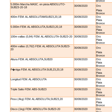
Bronce
5.000m Marcha MASC. en pista ABSOLUTO-
30/08/2020
Oro
SUB23-20-18
Plata
Bronce
400m FEM. AL ABSOLUTAMSUB23,20,18
30/08/2020
Oro
Plata
Bronce
5.000m FEM. AL ABSOLUTA,SUB23,20,18
30/08/2020
Oro
Plata
Bronce
100m vallas (0,84) FEM. AL ABSOLUTA-SUB23-20
30/08/2020
Oro
Plata
Bronce
400m vallas (0,762) FEM. AL ABSOLUTA SUB23-
30/08/2020
Oro
20
Plata
Bronce
Altura FEM. AL ABSOLUTA,SUB20
30/08/2020
Oro
Plata
Bronce
P�rtiga FEM. AL ABSOLUTA SUB,23,20,18
30/08/2020
Oro
Plata
Bronce
Longitud FEM. AL ABSOLUTA
30/08/2020
Oro
Plata
Bronce
Triple Salto FEM. ABS-SUB23
30/08/2020
Oro
Plata
Bronce
Peso (4kg) FEM. AL ABSOLUTA,SUB23,20
30/08/2020
Oro
Plata
Bronce
Disco (1kg) FEM. ABSOLUTA-SUB23-20
30/08/2020
Oro