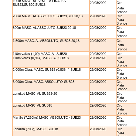
100m MASC. AL.SEMIF. e FINALES
29/08/2020
Oro
SUB23,SUB20,SUB18
Plata
Bronce
200m MASC. AL ABSOLUTO,SUB23,SUB20,18
29/08/2020
Oro
Plata
Bronce
800m MASC. AL ABSOLUTO,SUB23,20,18
29/08/2020
Oro
Plata
Bronce
1.500m MASC. AL ABSOLUTO, SUB23,20,18
29/08/2020
Oro
Plata
Bronce
110m vallas (1,00) MASC. AL SUB20
29/08/2020
Oro
110m vallas (0,914) MASC. AL SUB18
29/08/2020
Oro
Plata
Bronce
2.000m Obst. MASC. SUB18 (0,838m) SUB18
29/08/2020
Oro
Plata
Bronce
3.000m Obst. MASC. ABSOLUTO-SUB23
29/08/2020
Oro
Plata
Bronce
Longitud MASC. AL SUB23-20
29/08/2020
Oro
Plata
Bronce
Longitud MASC. AL SUB18
29/08/2020
Oro
Plata
Bronce
Martillo (7,260kg) MASC. ABSOLUTO -SUB23
29/08/2020
Oro
Plata
Bronce
Jabalina (700g) MASC. SUB18
29/08/2020
Oro
Plata