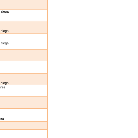
Galega
Galega
n
Galega
Galega
ures
ira