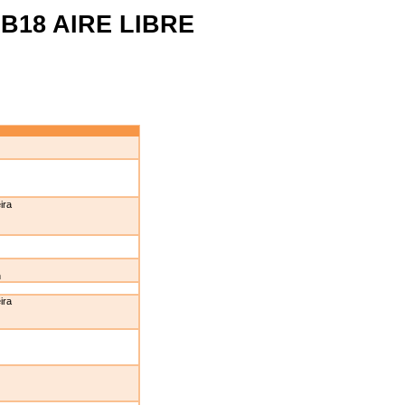
B18 AIRE LIBRE
ira
n
ira