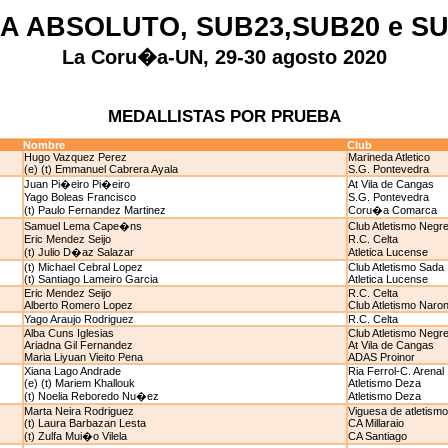
IA ABSOLUTO, SUB23,SUB20 e SU
La Coru�a-UN, 29-30 agosto 2020
MEDALLISTAS POR PRUEBA
Nombre
Club
Hugo Vazquez Perez
Marineda Atletico
(e) (t) Emmanuel Cabrera Ayala
S.G. Pontevedra
Juan Pi�eiro Pi�eiro
At Vila de Cangas
Yago Boleas Francisco
S.G. Pontevedra
(t) Paulo Fernandez Martinez
Coru�a Comarca
Samuel Lema Cape�ns
Club Atletismo Negre
Eric Mendez Seijo
R.C. Celta
(t) Julio D�az Salazar
Atletica Lucense
(t) Michael Cebral Lopez
Club Atletismo Sada
(t) Santiago Lameiro Garcia
Atletica Lucense
Eric Mendez Seijo
R.C. Celta
Alberto Romero Lopez
Club Atletismo Naro
Yago Araujo Rodriguez
R.C. Celta
Alba Cuns Iglesias
Club Atletismo Negre
Ariadna Gil Fernandez
At Vila de Cangas
Maria Liyuan Vieito Pena
ADAS Proinor
Xiana Lago Andrade
Ria Ferrol-C. Arenal
(e) (t) Mariem Khallouk
Atletismo Deza
(t) Noelia Reboredo Nu�ez
Atletismo Deza
Marta Neira Rodriguez
Viguesa de atletismo
(t) Laura Barbazan Lesta
CA Millaraio
(t) Zulfa Mui�o Vilela
CA Santiago