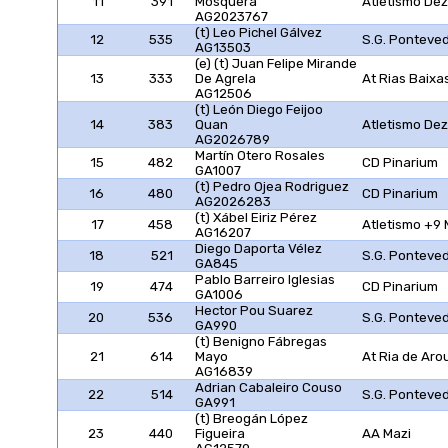
11
391
Mosquera
Atletismo De
AG2023767
(t) Leo Pichel Gálvez
12
535
S.G. Ponteve
AG13503
(e) (t) Juan Felipe Mirande
13
333
De Agrela
At Rias Baixa
AG12506
(t) León Diego Feijoo
14
383
Quan
Atletismo De
AG2026789
Martín Otero Rosales
15
482
CD Pinarium
GA1007
(t) Pedro Ojea Rodriguez
16
480
CD Pinarium
AG2026283
(t) Xábel Eiriz Pérez
17
458
Atletismo +9
AG16207
Diego Daporta Vélez
18
521
S.G. Ponteve
GA845
Pablo Barreiro Iglesias
19
474
CD Pinarium
GA1006
Hector Pou Suarez
20
536
S.G. Ponteve
GA990
(t) Benigno Fábregas
21
614
Mayo
At Ria de Aro
AG16839
Adrian Cabaleiro Couso
22
514
S.G. Ponteve
GA991
(t) Breogán López
23
440
Figueira
AA Mazi