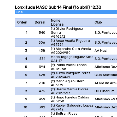
Lonxitude MASC Sub 14 Final (16 abril) 12:30
Final
Nome
Orden
Dorsal
Club
Licenza
(t) Olivier Rodríguez
1
540
Senra
S.G. Ponteve
AG16212
(t) Anxo Acuña Filgueira
2
506
S.G. Ponteve
AG7551
(t) Alejandro Cora Varela
3
438
AA Mazi
AG2024980
Mario Tegegn Míguez Soto
4
531
S.G. Ponteve
GA1117
(t) Pablo Vales Blanco
5
394
Atletismo De
AG18088
(t) Xurxo Vázquez Pérez
6
428
Club Atletism
AG2023431
(t) Mario Aguin Otero
7
610
At Ria de Aro
AG3179
(t) Breixo García Cidrás
8
476
CD Pinarium
AG2027627
(t) Hugo Furelos Caldas
9
459
Atletismo +9
AG3259
(t) Xabier Salgueiro Lopez
10
392
Atletismo De
AG7742
(t) Beltran Rivas