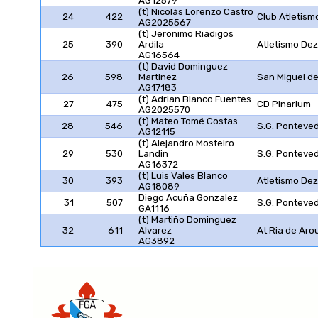
AG12579
(t) Nicolás Lorenzo Castro
24
422
Club Atletism
AG2025567
(t) Jeronimo Riadigos
25
390
Ardila
Atletismo De
AG16564
(t) David Dominguez
26
598
Martinez
San Miguel de
AG17183
(t) Adrian Blanco Fuentes
27
475
CD Pinarium
AG2025570
(t) Mateo Tomé Costas
28
546
S.G. Ponteve
AG12115
(t) Alejandro Mosteiro
29
530
Landin
S.G. Ponteve
AG16372
(t) Luis Vales Blanco
30
393
Atletismo De
AG18089
Diego Acuña Gonzalez
31
507
S.G. Ponteve
GA1116
(t) Martiño Dominguez
32
611
Alvarez
At Ria de Aro
AG3892