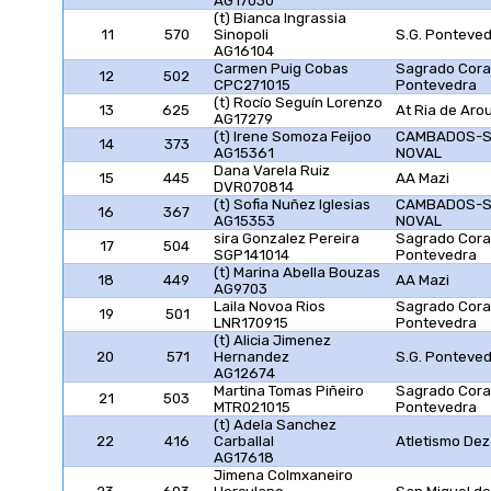
AG17030
(t) Bianca Ingrassia
11
570
Sinopoli
S.G. Ponteve
AG16104
Carmen Puig Cobas
Sagrado Cor
12
502
CPC271015
Pontevedra
(t) Rocío Seguín Lorenzo
13
625
At Ria de Aro
AG17279
(t) Irene Somoza Feijoo
CAMBADOS-
14
373
AG15361
NOVAL
Dana Varela Ruiz
15
445
AA Mazi
DVR070814
(t) Sofia Nuñez Iglesias
CAMBADOS-
16
367
AG15353
NOVAL
sira Gonzalez Pereira
Sagrado Cor
17
504
SGP141014
Pontevedra
(t) Marina Abella Bouzas
18
449
AA Mazi
AG9703
Laila Novoa Rios
Sagrado Cor
19
501
LNR170915
Pontevedra
(t) Alicia Jimenez
20
571
Hernandez
S.G. Ponteve
AG12674
Martina Tomas Piñeiro
Sagrado Cor
21
503
MTR021015
Pontevedra
(t) Adela Sanchez
22
416
Carballal
Atletismo De
AG17618
Jimena Colmxaneiro