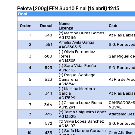
Pelota (200g) FEM Sub 10 Final (16 abril) 12:15
Final
Nome
Orden
Dorsal
Club
Licenza
(t) Martina Cures Gomes
1
340
At Rias Baixa
AG17386
Amelia Avila Garcia
2
551
S.G. Ponteve
AAG280515
(t) Olivia Fernandez
3
608
Torres
San Miguel de
AG14305
(t) Sara Vidal Fariña
4
593
S.G. Ponteve
AG16115
(t) Raquel Santiago
5
623
Camarena
At Ria de Aro
AG16841
(t) Martina Montero
6
344
García
At Rias Baixa
AG17599
(t) Jimena Lopez Roma
CAMBADOS-
7
366
AG15291
NOVAL
(t) Telma Salgueiro López
8
415
Atletismo De
AG13328
(t) Silvia López Sanchez
9
572
S.G. Ponteve
AG16107
(t) Sofía Marque Carballo
10
433
Club Atletism