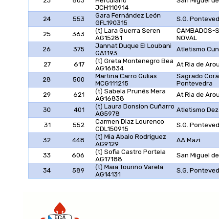
23
603
Herculano
San Miguel de
JCH110914
Gara Fernández León
24
553
S.G. Ponteve
GFL190315
(t) Lara Guerra Seren
CAMBADOS-
25
363
AG15281
NOVAL
Jannat Duque El Loubani
26
375
Atletismo Cun
GA1193
(t) Greta Montenegro Bea
27
617
At Ria de Aro
AG16834
Martina Carro Gulias
Sagrado Cor
28
500
MCG111215
Pontevedra
(t) Sabela Prunés Mera
29
621
At Ria de Aro
AG16838
(t) Laura Donsion Cuñarro
30
401
Atletismo De
AG5978
Carmen Diaz Lourenco
31
552
S.G. Ponteve
CDL150915
(t) Mia Abalo Rodriguez
32
448
AA Mazi
AG9129
(t) Sofia Castro Portela
33
606
San Miguel de
AG17188
(t) Maia Touriño Varela
34
589
S.G. Ponteve
AG14131