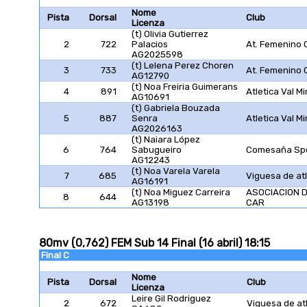
Nome
Pista
Dorsal
Club
Licenza
(t) Olivia Gutierrez
2
722
Palacios
At. Femenino 
AG2025598
(t) Lelena Perez Choren
3
733
At. Femenino 
AG12790
(t) Noa Freiria Guimerans
4
891
Atletica Val M
AG10691
(t) Gabriela Bouzada
5
887
Senra
Atletica Val M
AG2026163
(t) Naiara López
6
764
Sabugueiro
Comesaña Spo
AG12243
(t) Noa Varela Varela
7
685
Viguesa de at
AG16191
(t) Noa Miguez Carreira
ASOCIACION 
8
644
AG13198
CAR
80mv (0,762) FEM Sub 14 Final (16 abril) 18:15
Final C
Nome
Pista
Dorsal
Club
Licenza
Leire Gil Rodriguez
2
672
Viguesa de at