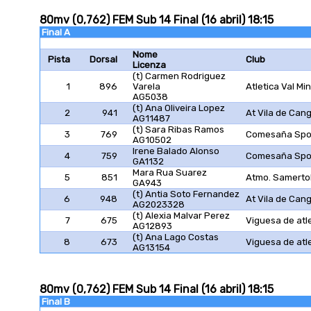
80mv (0,762) FEM Sub 14 Final (16 abril) 18:15
Final A
Nome
Pista
Dorsal
Club
Licenza
(t) Carmen Rodriguez
1
896
Varela
Atletica Val Mi
AG5038
(t) Ana Oliveira Lopez
2
941
At Vila de Can
AG11487
(t) Sara Ribas Ramos
3
769
Comesaña Spor
AG10502
Irene Balado Alonso
4
759
Comesaña Spor
GA1132
Mara Rua Suarez
5
851
Atmo. Samert
GA943
(t) Antia Soto Fernandez
6
948
At Vila de Can
AG2023328
(t) Alexia Malvar Perez
7
675
Viguesa de atl
AG12893
(t) Ana Lago Costas
8
673
Viguesa de atl
AG13154
80mv (0,762) FEM Sub 14 Final (16 abril) 18:15
Final B