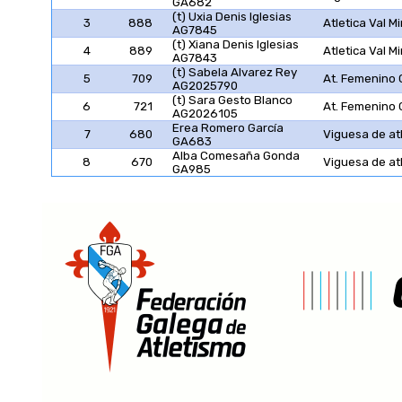
GA682
(t) Uxia Denis Iglesias
3
888
Atletica Val M
AG7845
(t) Xiana Denis Iglesias
4
889
Atletica Val M
AG7843
(t) Sabela Alvarez Rey
5
709
At. Femenino 
AG2025790
(t) Sara Gesto Blanco
6
721
At. Femenino 
AG2026105
Erea Romero García
7
680
Viguesa de at
GA683
Alba Comesaña Gonda
8
670
Viguesa de at
GA985