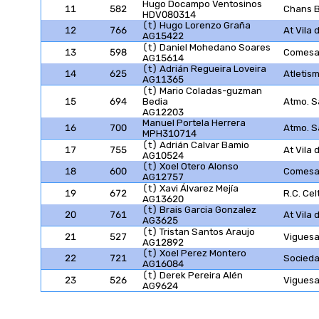
Hugo Docampo Ventosinos
11
582
Chans 
HDV080314
(t) Hugo Lorenzo Graña
12
766
At Vila
AG15422
(t) Daniel Mohedano Soares
13
598
Comesañ
AG15614
(t) Adrián Regueira Loveira
14
625
Atletis
AG11365
(t) Mario Coladas-guzman
15
694
Bedia
Atmo. 
AG12203
Manuel Portela Herrera
16
700
Atmo. 
MPH310714
(t) Adrián Calvar Bamio
17
755
At Vila
AG10524
(t) Xoel Otero Alonso
18
600
Comesañ
AG12757
(t) Xavi Álvarez Mejía
19
672
R.C. Cel
AG13620
(t) Brais Garcia Gonzalez
20
761
At Vila
AG3625
(t) Tristan Santos Araujo
21
527
Viguesa
AG12892
(t) Xoel Perez Montero
22
721
Socieda
AG16084
(t) Derek Pereira Alén
23
526
Viguesa
AG9624