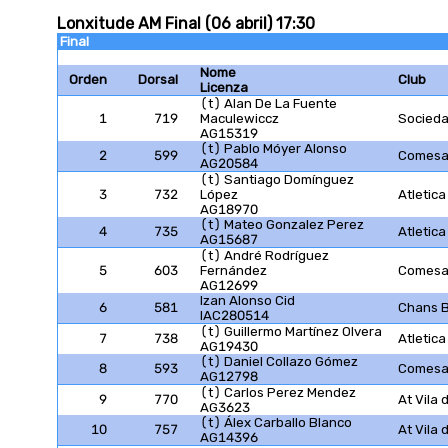
Lonxitude AM Final (06 abril) 17:30
Final
Nome
Orden
Dorsal
Club
Licenza
(t) Alan De La Fuente
1
719
Maculewiccz
Socieda
AG15319
(t) Pablo Móyer Alonso
2
599
Comesañ
AG20584
(t) Santiago Domínguez
3
732
López
Atletica
AG18970
(t) Mateo Gonzalez Perez
4
735
Atletica
AG15687
(t) André Rodríguez
5
603
Fernández
Comesañ
AG12699
Izan Alonso Cid
6
581
Chans 
IAC280514
(t) Guillermo Martínez Olvera
7
738
Atletica
AG19430
(t) Daniel Collazo Gómez
8
593
Comesañ
AG12798
(t) Carlos Perez Mendez
9
770
At Vila
AG3623
(t) Álex Carballo Blanco
10
757
At Vila
AG14396