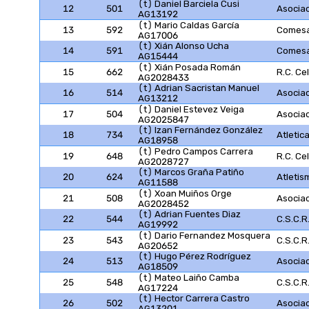
(t) Daniel Barciela Cusi
12
501
Asocia
AG13192
(t) Mario Caldas García
13
592
Comesa
AG17006
(t) Xián Alonso Ucha
14
591
Comesa
AG15444
(t) Xián Posada Román
15
662
R.C. Ce
AG2028433
(t) Adrian Sacristan Manuel
16
514
Asocia
AG13212
(t) Daniel Estevez Veiga
17
504
Asocia
AG2025847
(t) Izan Fernández González
18
734
Atletic
AG18958
(t) Pedro Campos Carrera
19
648
R.C. Ce
AG2028727
(t) Marcos Graña Patiño
20
624
Atletis
AG11588
(t) Xoan Muiños Orge
21
508
Asocia
AG2028452
(t) Adrian Fuentes Diaz
22
544
C.S.C.R
AG19992
(t) Dario Fernandez Mosquera
23
543
C.S.C.R
AG20652
(t) Hugo Pérez Rodríguez
24
513
Asocia
AG18509
(t) Mateo Laiño Camba
25
548
C.S.C.R
AG17224
(t) Hector Carrera Castro
26
502
Asocia
AG13201