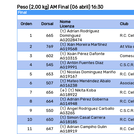
Peso (2,00 kg) AM Final (06 abril) 16:30
Final
Nome
Orden
Dorsal
Club
Licenza
(t) Adrían Rodríguez
1
665
Domínguez
R.C. Ce
AG2028474
(t) Xián Moreira Martínez
2
769
At Vila
AG19568
(t) Xoán Pérez Dafonte
3
602
Comesa
AG10315
(t) Antón Fuentes Diaz
4
545
C.S.C.R
AG19991
(t) Nicolas Dominguez Mariño
5
653
R.C. Ce
AG19167
(t) Mateo Menéndez Abalo
6
507
Asocia
AG16238
(e) (t) Nikita Koba
7
656
R.C. Ce
AG18922
(t) Adrián Pérez Goberna
8
664
R.C. Ce
AG14948
(t) Angel Rodriguez Carballo
9
550
C.S.C.R
AG3265
(t) Simon Casal Carrera
10
650
R.C. Ce
AG18185
(t) Adrian Campiho Gulin
11
647
R.C. Ce
AG18919