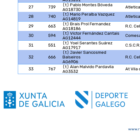
(t) Pablo Montes Bóveda
27
739
Atletic
AG18730
(t) Mario Peralba Vazquez
28
740
Atletic
AG14819
(t) Brais Prol Fernandez
29
663
R.C. Ce
AG18186
(t) Víctor Fernández Cantais
30
594
Comesa
AG12444
(t) Yoel Serantes Suárez
31
551
C.S.C.R
AG17917
(t) Javier Sancosmed
32
666
Balseiros
R.C. Ce
AG6906
(t) Alan Malvido Pardavila
33
767
At Vila
AG3532