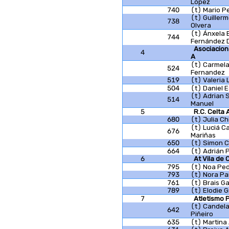
López
740
(t) Mario P
(t) Guiller
738
Olvera
(t) Ánxela 
744
Fernández 
Asociacion
4
A
(t) Carmel
524
Fernandez
519
(t) Valeria 
504
(t) Daniel 
(t) Adrian 
514
Manuel
5
R.C. Celta 
680
(t) Julia C
(t) Luciá Ca
676
Mariñas
650
(t) Simon C
664
(t) Adrián 
6
At Vila de
795
(t) Noa Ped
793
(t) Nora Pa
761
(t) Brais G
789
(t) Elodie 
7
Atletismo 
(t) Candela
642
Piñeiro
635
(t) Martina