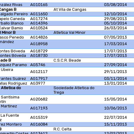
nzález Rivas
AG10165
03/08/2014
 Cangas B
At Vila de Cangas
algado Pereiro
AG11650
12/10/2014
Capelo Caneda
AG17274
29/08/2013
rballo Blanco
AG14396
05/10/2014
Calvar Bamio
AG10524
26/03/2014
l Minor B
Atletica Val Minor
elasco Penedo
AG14826
07/05/2013
ernández
AG18958
17/03/2014
Montes Bóveda
AG18729
17/07/2013
Montes Bóveda
AG18730
17/07/2013
eade B
C.S.C.R. Beade
Vazquez Paramo
AG5746
27/09/2014
 Ubeira
AG12117
29/11/2013
erantes Suárez
AG17917
03/11/2014
llas Rodriguez
AG3977
13/01/2014
Atletica do
Sociedade Atletica do
Trega
 Santísima
AG20682
15/05/2014
ntín
 Martinez
AG17193
10/06/2013
 La Fuente
AG15319
22/07/2014
z
rez Montero
AG16084
15/11/2013
B
R.C. Celta
anmartín Costas
AG13612
12/02/2013