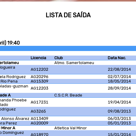
LISTA DE SAÍDA
il) 19:40
Licencia
Club
Data Nac.
ertolameu
Atmo. Samertolameu
Nogueira
AG12202
22/08/2014
rela Rodriguez
AG20296
02/07/2014
l Rio Pena
AG15309
18/05/2014
Coladas-guzman
AG12203
28/09/2014
eade A
C.S.C.R. Beade
rnanda Phoebe
AG17231
19/04/2014
lado
odriguez
AG3265
09/08/2013
 Alonso Álvarez
AG13409
06/03/2013
era Perez
AG20009
05/01/2013
l Minor A
Atletica Val Minor
go Domínguez
AG18970
15/01/2014