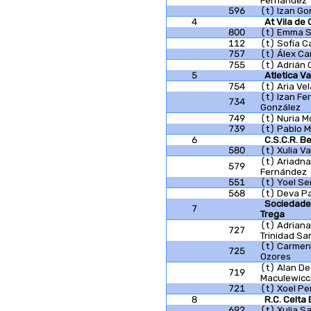
Fernández
596
(t) Izan Go
4
At Vila de
800
(t) Emma S
112
(t) Sofía 
757
(t) Álex Ca
755
(t) Adrián 
5
Atletica Va
754
(t) Aria V
(t) Izan F
734
González
749
(t) Nuria 
739
(t) Pablo 
6
C.S.C.R. B
580
(t) Xulia 
(t) Ariadna
579
Fernández
551
(t) Yoel S
568
(t) Deva Pa
Sociedade 
7
Trega
(t) Adriana
727
Trinidad Sa
(t) Carmen
725
Ozores
(t) Alan De
719
Maculewicc
721
(t) Xoel Pe
8
R.C. Celta 
692
(t) Xulia S