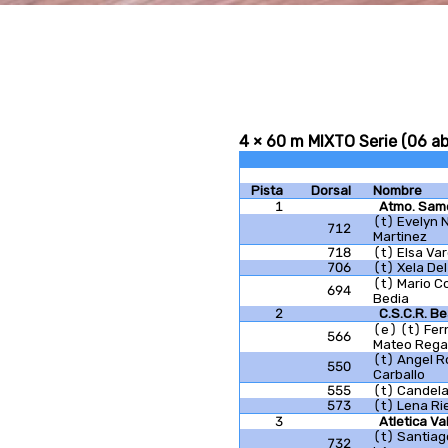
4 × 60 m MIXTO Serie (06 abr
Pista
Dorsal
Nombre
1
Atmo. Sam
(t) Evelyn 
712
Martinez
718
(t) Elsa Va
706
(t) Xela De
(t) Mario 
694
Bedia
2
C.S.C.R. B
(e) (t) Fe
566
Mateo Rega
(t) Angel R
550
Carballo
555
(t) Candela
573
(t) Lena Ri
3
Atletica Va
(t) Santia
732