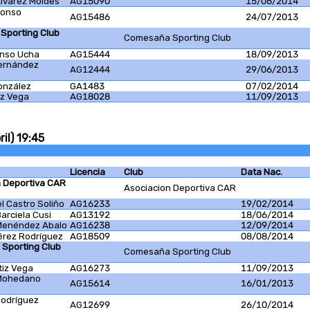
Alvarez Moldes
AG15090
15/06/2014
lonso
AG15486
24/07/2013
Sporting Club
Comesaña Sporting Club
onso Ucha
AG15444
18/09/2013
Fernández
AG12444
29/06/2013
onzález
GA1483
07/02/2014
iz Vega
AG18028
11/09/2013
il) 19:45
Licencia
Club
Data Nac.
n Deportiva CAR
Asociacion Deportiva CAR
el Castro Soliño
AG16233
19/02/2014
Barciela Cusi
AG13192
18/06/2014
Menéndez Abalo
AG16238
12/09/2014
érez Rodríguez
AG18509
08/08/2014
Sporting Club
Comesaña Sporting Club
tiz Vega
AG16273
11/09/2013
 Mohedano
AG15614
16/01/2013
Rodríguez
AG12699
26/10/2014