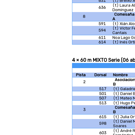
631
(t) Breixo 
(t) Laura A
636
Dominguez
Comesaña 
8
A
591
(t) Xián Al
(t) Víctor 
594
Cantais
611
Noa Lago G
614
(t) Inés Ort
4 × 60 m MIXTO Serie (06 abr
Pista
Dorsal
Nombre
Asociacio
2
B
517
(t) Galadri
501
(t) Daniel 
507
(t) Mateo 
513
(t) Hugo P
Comesaña 
3
B
615
(t) Julia Or
(t) Daniel
598
Soares
(t) André 
603