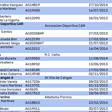
eralba Vazquez
AG14819
27/10/2014
mo Martínez
AG19430
16/07/2013
Bastero
AG12290
26/01/2013
De La Cigoña
 Deportiva CAR
Asociacion Deportiva CAR
a Santos
AG2025849
27/03/2013
Losada Bini
AG13190
17/02/2014
Estevez Veiga
AG2025847
21/07/2013
Sacristan
AG13212
16/04/2014
A
R.C. Celta
hico Buceta
AG19053
11/08/2014
rballeira
AG18932
13/05/2013
asal Carrera
AG18185
17/02/2013
Pérez Goberna
AG14948
02/11/2013
 Cangas A
At Vila de Cangas
rido Varela
AG17236
28/02/2013
rcero Martinez
AG13701
01/12/2013
arcia Gonzalez
AG3625
24/02/2013
Graña Soliño
AG17513
18/06/2013
Porrino
Atletismo Porrino
 Martinez
AG18810
23/02/2014
 Abalo
AG19411
30/07/2013