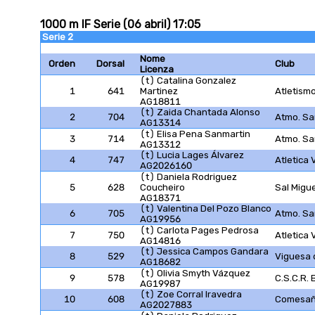
1000 m IF Serie (06 abril) 17:05
Serie 2
Nome
Orden
Dorsal
Club
Licenza
(t) Catalina Gonzalez
1
641
Martinez
Atletism
AG18811
(t) Zaida Chantada Alonso
2
704
Atmo. S
AG13314
(t) Elisa Pena Sanmartin
3
714
Atmo. S
AG13312
(t) Lucia Lages Álvarez
4
747
Atletica 
AG2026160
(t) Daniela Rodriguez
5
628
Coucheiro
Sal Migue
AG18371
(t) Valentina Del Pozo Blanco
6
705
Atmo. S
AG19956
(t) Carlota Pages Pedrosa
7
750
Atletica 
AG14816
(t) Jessica Campos Gandara
8
529
Viguesa 
AG18682
(t) Olivia Smyth Vázquez
9
578
C.S.C.R.
AG19987
(t) Zoe Corral Iravedra
10
608
Comesaña
AG2027883