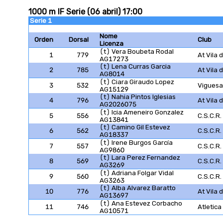
1000 m IF Serie (06 abril) 17:00
Serie 1
Nome
Orden
Dorsal
Club
Licenza
(t) Vera Boubeta Rodal
1
779
At Vila
AG17273
(t) Lena Curras Garcia
2
785
At Vila
AG8014
(t) Ciara Giraudo Lopez
3
532
Viguesa
AG15129
(t) Nahia Pintos Iglesias
4
796
At Vila
AG2026075
(t) Icia Ameneiro Gonzalez
5
556
C.S.C.R
AG13841
(t) Camino Gil Estevez
6
562
C.S.C.R
AG18337
(t) Irene Burgos García
7
557
C.S.C.R
AG9860
(t) Lara Perez Fernandez
8
569
C.S.C.R
AG3269
(t) Adriana Folgar Vidal
9
560
C.S.C.R
AG3263
(t) Alba Alvarez Baratto
10
776
At Vila
AG13697
(t) Ana Estevez Corbacho
11
746
Atletica
AG10571