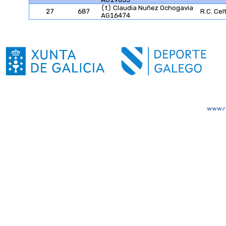
(t) Claudia Nuñez Ochogavia
27
687
R.C. Cel
AG16474