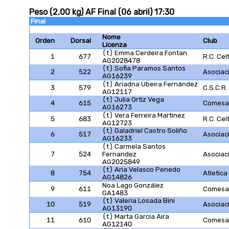
Peso (2,00 kg) AF Final (06 abril) 17:30
Final
Nome
Orden
Dorsal
Club
Licenza
(t) Emma Cerdeira Fontan
1
677
R.C. Cel
AG2028478
(t) Sofia Paramos Santos
2
522
Asociac
AG16239
(t) Ariadna Ubeira Fernández
3
579
C.S.C.R
AG12117
(t) Julia Ortiz Vega
4
615
Comesañ
AG16273
(t) Vera Ferreira Martinez
5
683
R.C. Cel
AG12723
(t) Galadriel Castro Soliño
6
517
Asociac
AG16233
(t) Carmela Santos
7
524
Fernandez
Asociac
AG2025849
(t) Aria Velasco Penedo
8
754
Atletica
AG14826
Noa Lago González
9
611
Comesañ
GA1483
(t) Valeria Losada Bini
10
519
Asociac
AG13190
(t) Marta García Aira
11
610
Comesañ
AG12140