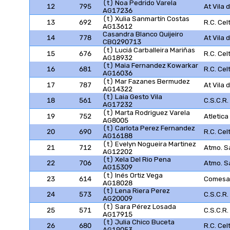
(t) Noa Pedrido Varela
12
795
At Vila
AG17236
(t) Xulia Sanmartín Costas
13
692
R.C. Cel
AG13612
Casandra Blanco Quijeiro
14
778
At Vila
CBQ290713
(t) Luciá Carballeira Mariñas
15
676
R.C. Cel
AG18932
(t) Maia Fernandez Kowarkar
16
681
R.C. Cel
AG16036
(t) Mar Fazanes Bermudez
17
787
At Vila
AG14322
(t) Laia Gesto Vila
18
561
C.S.C.R
AG17232
(t) Marta Rodriguez Varela
19
752
Atletica
AG8005
(t) Carlota Perez Fernandez
20
690
R.C. Cel
AG16188
(t) Evelyn Nogueira Martinez
21
712
Atmo. S
AG12202
(t) Xela Del Rio Pena
22
706
Atmo. S
AG15309
(t) Inés Ortiz Vega
23
614
Comesañ
AG18028
(t) Lena Riera Perez
24
573
C.S.C.R
AG20009
(t) Sara Pérez Losada
25
571
C.S.C.R
AG17915
(t) Julia Chico Buceta
26
680
R.C. Cel
AG19053