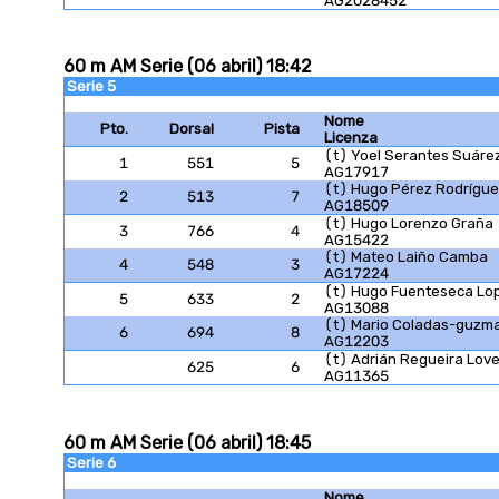
AG2028452
60 m AM Serie (06 abril) 18:42
Serie 5
Nome
Pto.
Dorsal
Pista
Licenza
(t) Yoel Serantes Suáre
1
551
5
AG17917
(t) Hugo Pérez Rodrígu
2
513
7
AG18509
(t) Hugo Lorenzo Graña
3
766
4
AG15422
(t) Mateo Laiño Camba
4
548
3
AG17224
(t) Hugo Fuenteseca Lo
5
633
2
AG13088
(t) Mario Coladas-guzm
6
694
8
AG12203
(t) Adrián Regueira Love
625
6
AG11365
60 m AM Serie (06 abril) 18:45
Serie 6
Nome