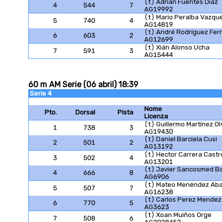
(t) Adrian Fuentes Diaz
4
544
7
AG19992
(t) Mario Peralba Vazqu
5
740
4
AG14819
(t) André Rodríguez Fe
6
603
2
AG12699
(t) Xián Alonso Ucha
7
591
3
AG15444
60 m AM Serie (06 abril) 18:39
Serie 4
Nome
Pto.
Dorsal
Pista
Licenza
(t) Guillermo Martínez Ol
1
738
3
AG19430
(t) Daniel Barciela Cusi
2
501
2
AG13192
(t) Hector Carrera Castr
3
502
4
AG13201
(t) Javier Sancosmed Ba
4
666
8
AG6906
(t) Mateo Menéndez Aba
5
507
7
AG16238
(t) Carlos Perez Mendez
6
770
5
AG3623
(t) Xoan Muiños Orge
7
508
6