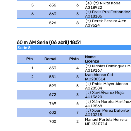
(e) (t) Nikita Koba
5
656
6
AG18922
(t) Brais Prol Fernandez
6
663
3
AG18186
(t) Derek Pereira Alén
526
8
AG9624
60 m AM Serie (06 abril) 18:51
Serie 8
Nome
Pto.
Dorsal
Pista
Licenza
(t) Nicolas Dominguez M
1
653
4
AG19167
Izan Alonso Cid
2
581
8
IAC280514
(t) Pablo Móyer Alonso
599
5
AG20584
(t) Xavi Álvarez Mejía
672
3
AG13620
(t) Xián Moreira Martíne
769
6
AG19568
(t) Xoán Pérez Dafonte
602
7
AG10315
Manuel Portela Herrera
700
2
MPH310714