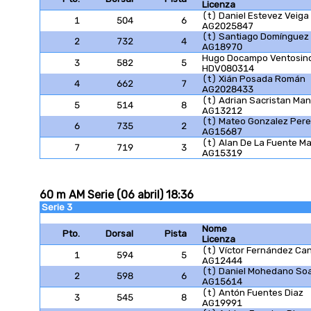
Licenza
(t) Daniel Estevez Veiga
1
504
6
AG2025847
(t) Santiago Domínguez
2
732
4
AG18970
Hugo Docampo Ventosin
3
582
5
HDV080314
(t) Xián Posada Román
4
662
7
AG2028433
(t) Adrian Sacristan Man
5
514
8
AG13212
(t) Mateo Gonzalez Per
6
735
2
AG15687
(t) Alan De La Fuente M
7
719
3
AG15319
60 m AM Serie (06 abril) 18:36
Serie 3
Nome
Pto.
Dorsal
Pista
Licenza
(t) Víctor Fernández Can
1
594
5
AG12444
(t) Daniel Mohedano So
2
598
6
AG15614
(t) Antón Fuentes Diaz
3
545
8
AG19991