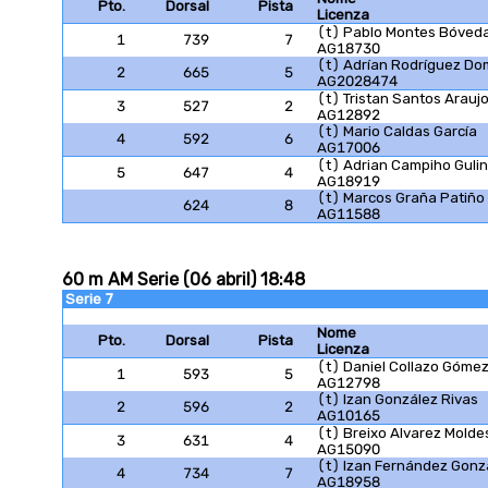
Pto.
Dorsal
Pista
Licenza
(t) Pablo Montes Bóved
1
739
7
AG18730
(t) Adrían Rodríguez D
2
665
5
AG2028474
(t) Tristan Santos Arauj
3
527
2
AG12892
(t) Mario Caldas García
4
592
6
AG17006
(t) Adrian Campiho Gulin
5
647
4
AG18919
(t) Marcos Graña Patiño
624
8
AG11588
60 m AM Serie (06 abril) 18:48
Serie 7
Nome
Pto.
Dorsal
Pista
Licenza
(t) Daniel Collazo Góme
1
593
5
AG12798
(t) Izan González Rivas
2
596
2
AG10165
(t) Breixo Alvarez Molde
3
631
4
AG15090
(t) Izan Fernández Gonz
4
734
7
AG18958