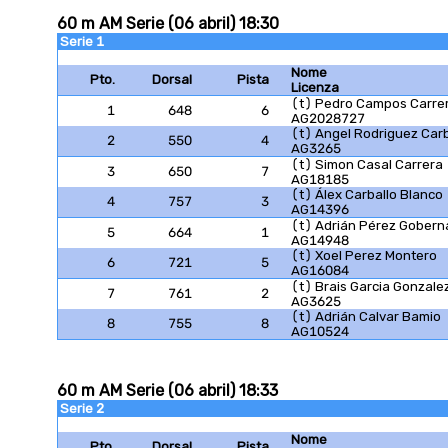
60 m AM Serie (06 abril) 18:30
Serie 1
Nome
Pto.
Dorsal
Pista
Licenza
(t) Pedro Campos Carre
1
648
6
AG2028727
(t) Angel Rodriguez Carb
2
550
4
AG3265
(t) Simon Casal Carrera
3
650
7
AG18185
(t) Álex Carballo Blanco
4
757
3
AG14396
(t) Adrián Pérez Gobern
5
664
1
AG14948
(t) Xoel Perez Montero
6
721
5
AG16084
(t) Brais Garcia Gonzale
7
761
2
AG3625
(t) Adrián Calvar Bamio
8
755
8
AG10524
60 m AM Serie (06 abril) 18:33
Serie 2
Nome
Pto.
Dorsal
Pista