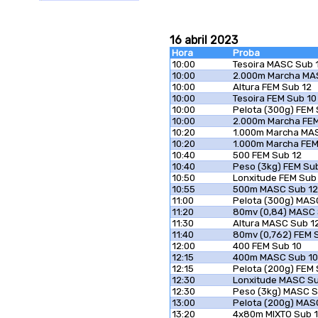
16 abril 2023
Hora
Proba
10:00
Tesoira MASC Sub 
10:00
2.000m Marcha MA
10:00
Altura FEM Sub 12
10:00
Tesoira FEM Sub 10
10:00
Pelota (300g) FEM 
10:00
2.000m Marcha FEM
10:20
1.000m Marcha MA
10:20
1.000m Marcha FEM
10:40
500 FEM Sub 12
10:40
Peso (3kg) FEM Su
10:50
Lonxitude FEM Sub
10:55
500m MASC Sub 12
11:00
Pelota (300g) MAS
11:20
80mv (0,84) MASC 
11:30
Altura MASC Sub 1
11:40
80mv (0,762) FEM 
12:00
400 FEM Sub 10
12:15
400m MASC Sub 10
12:15
Pelota (200g) FEM 
12:30
Lonxitude MASC Su
12:30
Peso (3kg) MASC S
13:00
Pelota (200g) MAS
13:20
4x80m MIXTO Sub 